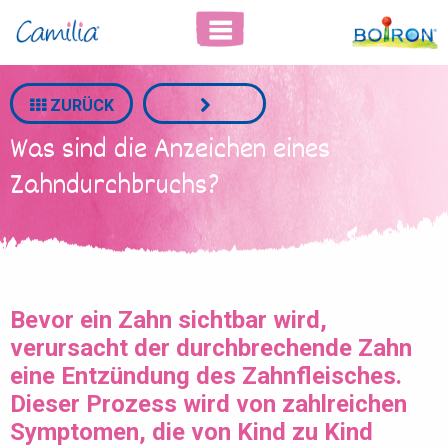
Gestion de préférence des cookies
ZURÜCK
Was sind die Anzeichen eines
Zahndurchbruchs?
Bevor ein Zahn sichtbar wird,
verursacht der durchbrechende Zahn
eine Entzündung des Zahnfleisches.
Dieser Prozess wird von zahlreichen
Symptomen, die von Kind zu Kind